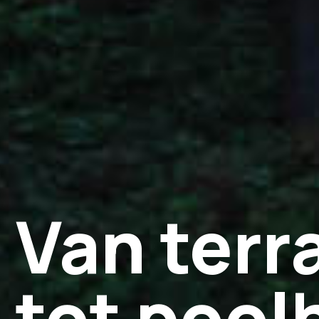
Van terr
tot poo