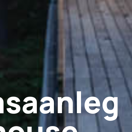
asaanleg
lhouse