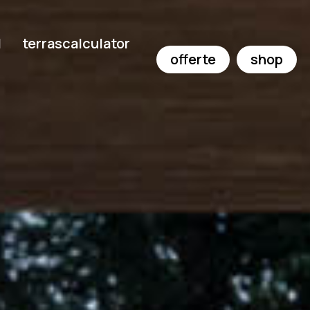
d
terrascalculator
offerte
shop